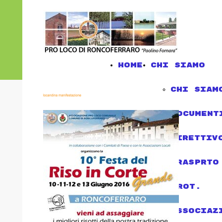
Home
chi siamo
chi siam
document
direttiv
trasprto
Prot.
associaz