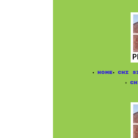
Home
chi s
ch
do
di
tr
Pr
as