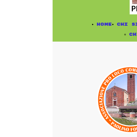
Home
chi s
ch
do
di
tr
Pr
as