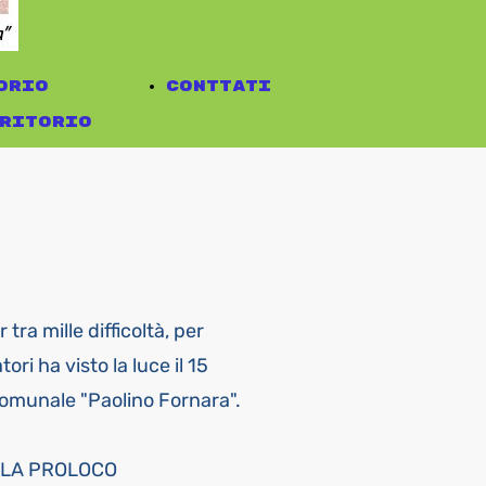
odotti
ci
orio
conttati
italita
ritorio
blicazioni
eo Diffuso
k
 Fiume
coferraro
ifesti
vernolo
ede
la
nerari
ibaldi
 tra mille difficoltà, per
odotti
basso
tori ha visto la luce il 15
ci
bassolo
comunale "Paolino Fornara".
italita
edole
blicazioni
è
ELLA PROLOCO
k
ale