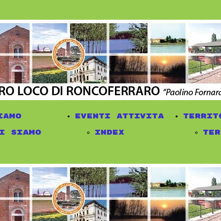
iamo
eventi attivita
territ
i siamo
Index
ter
cumenti
eventi
Mus
rettivo
attivita
del
asprto
eventi in
man
ot.
corso
sch
sociazioni
di GUSTO in
iti