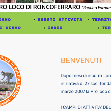
GUSTO
pr
Parole e
tip
iamo
eventi attivita
territ
immagini di
osp
i siamo
Index
ter
volontariato
pub
cumenti
eventi
Mus
eventi
lin
rettivo
attivita
del
passati
Ron
asprto
eventi in
man
calendario
Go
BENVENUTI
ot.
corso
sch
scuola
Vil
sociazioni
di GUSTO in
iti
Gar
Dopo mesi di incontri, pur
GUSTO
pr
Bar
iniziativa di 27 soci fonda
Parole e
tip
Bar
marzo 2007 la Pro loco 
immagini di
osp
Nos
volontariato
pub
Cad
I CAMPI DI ATTIVITA' D
eventi
lin
Cas