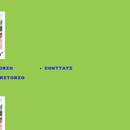
orio
conttati
ritorio
eo Diffuso
 Fiume
ifesti
ede
nerari